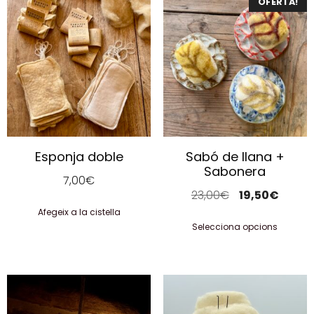
OFERTA!
Esponja doble
Sabó de llana +
Sabonera
7,00
€
23,00
€
19,50
€
Afegeix a la cistella
Selecciona opcions