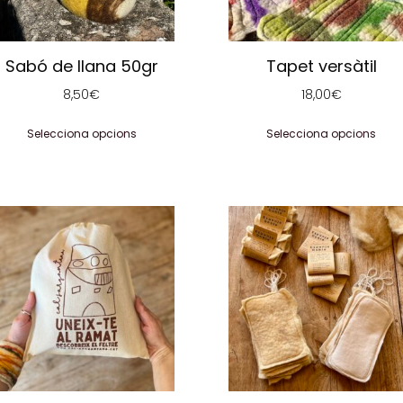
s
es
oden
poden
iar
triar
Sabó de llana 50gr
Tapet versàtil
a
la
8,50
€
18,00
€
àgina
pàgina
el
del
Selecciona opcions
Selecciona opcions
roducte
producte