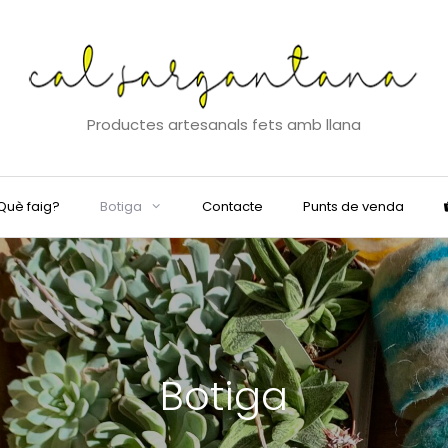
Productes artesanals fets amb llana
Què faig?
Botiga
Contacte
Punts de venda
Botiga