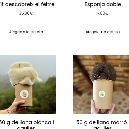
Kit descobreix el feltre
Esponja doble
35,00
€
7,00
€
Afegeix a la cistella
Afegeix a la cistella
50 g de llana blanca i
50 g de llana marró 
agulles
agulles