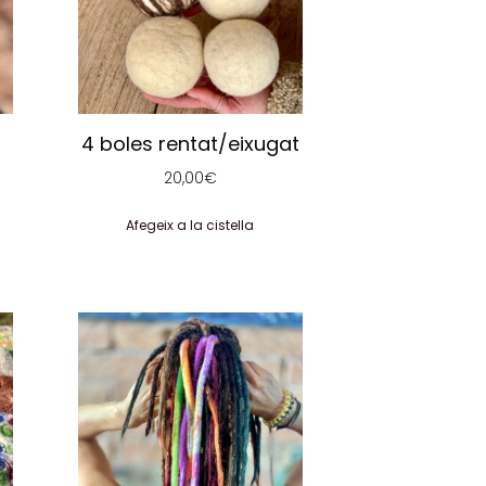
4 boles rentat/eixugat
20,00
€
Afegeix a la cistella
Aquest
producte
té
diverses
variants.
Les
opcions