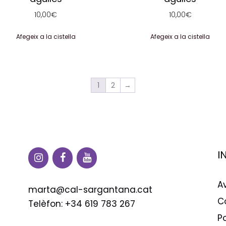
10,00
€
10,00
€
Afegeix a la cistella
Afegeix a la cistella
1
2
→
I
Av
marta@cal-sargantana.cat
C
Telèfon: +34 619 783 267
P