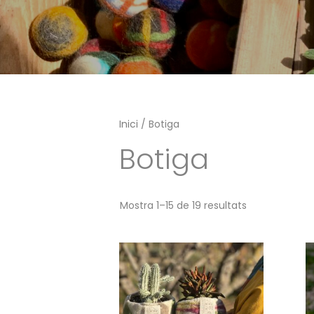
Inici
/ Botiga
Botiga
Mostra 1–15 de 19 resultats
Aquest
A
producte
p
té
t
diverses
d