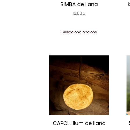
BIMBA de llana
a
la
16,00
€
pàgina
del
Selecciona opcions
producte
Aquest
producte
té
diverses
variants.
Les
opcions
es
poden
triar
CAPOLL llum de llana
a