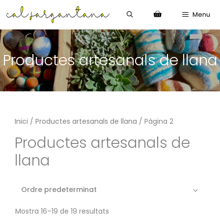
Vés
Menu
al
contingut
Productes artesanals de llana
Inici
/
Productes artesanals de llana
/ Pàgina 2
Productes artesanals de
llana
Mostra 16–19 de 19 resultats